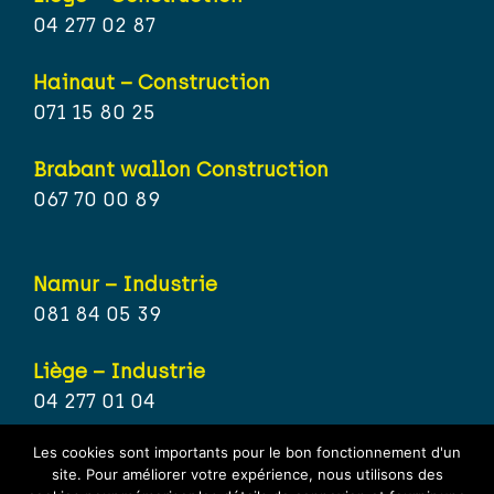
04 277 02 87
Hainaut – Construction
071 15 80 25
Brabant wallon Construction
067 70 00 89
Namur – Industrie
081 84 05 39
Liège – Industrie
04 277 01 04
Les cookies sont importants pour le bon fonctionnement d'un
Hainaut – Industrie
site. Pour améliorer votre expérience, nous utilisons des
071 15 80 21