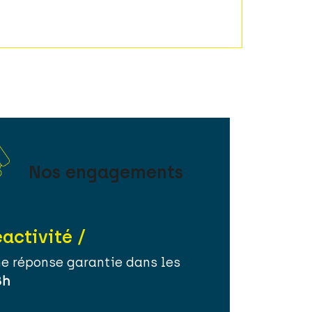
Nos engagements
éactivité /
e réponse garantie dans les
8h