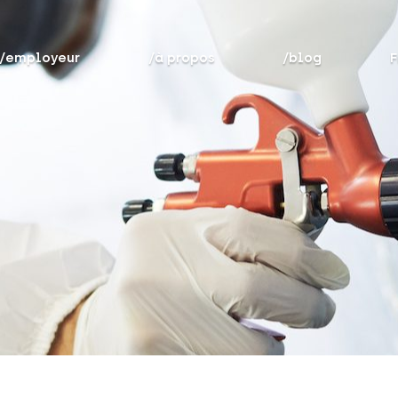
/employeur
/à propos
/blog
F