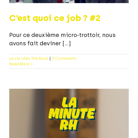
C’est quoi ce job ? #2
Pour ce deuxième micro-trottoir, nous
avons fait deviner [...]
La vie chez The Bozz
|
0 Comments
Read More