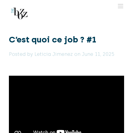
Skip
to
content
C’est quoi ce job ? #1
Posted by Leticia Jimenez on June 11, 2025