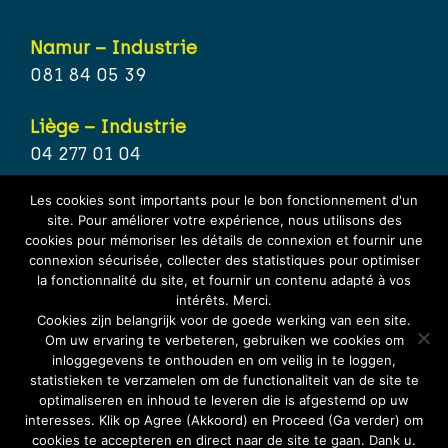
Namur – Industrie
081 84 05 39
Liège – Industrie
04 277 01 04
Les cookies sont importants pour le bon fonctionnement d'un
Hainaut – Industrie
site. Pour améliorer votre expérience, nous utilisons des
071 15 80 21
cookies pour mémoriser les détails de connexion et fournir une
connexion sécurisée, collecter des statistiques pour optimiser
la fonctionnalité du site, et fournir un contenu adapté à vos
Brabant wallon – Industrie
intérêts. Merci.
067 70 25 67
Cookies zijn belangrijk voor de goede werking van een site.
Om uw ervaring te verbeteren, gebruiken we cookies om
inloggegevens te onthouden en om veilig in te loggen,
statistieken te verzamelen om de functionaliteit van de site te
optimaliseren en inhoud te leveren die is afgestemd op uw
interesses. Klik op Agree (Akkoord) en Proceed (Ga verder) om
cookies te accepteren en direct naar de site te gaan. Dank u.
Privacybeleid
/
Algemene voorwaarden