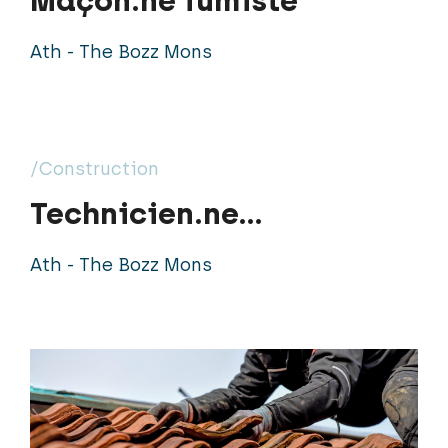
Maçon.ne fumiste
Ath - The Bozz Mons
/Construction
Technicien.ne
Chauffagiste
Ath - The Bozz Mons