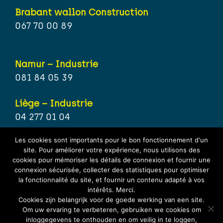
Brabant wallon Construction
067 70 00 89
Namur – Industrie
081 84 05 39
Liège – Industrie
04 277 01 04
Les cookies sont importants pour le bon fonctionnement d'un
Hainaut – Industrie
site. Pour améliorer votre expérience, nous utilisons des
071 15 80 21
cookies pour mémoriser les détails de connexion et fournir une
connexion sécurisée, collecter des statistiques pour optimiser
la fonctionnalité du site, et fournir un contenu adapté à vos
Brabant wallon – Industrie
intérêts. Merci.
067 70 25 67
Cookies zijn belangrijk voor de goede werking van een site.
Om uw ervaring te verbeteren, gebruiken we cookies om
inloggegevens te onthouden en om veilig in te loggen,