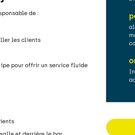
esponsable de :
p
al
mo
ler les clients
co
o
ipe pour offrir un service fluide
In
a
lients
salle et derrière le bar