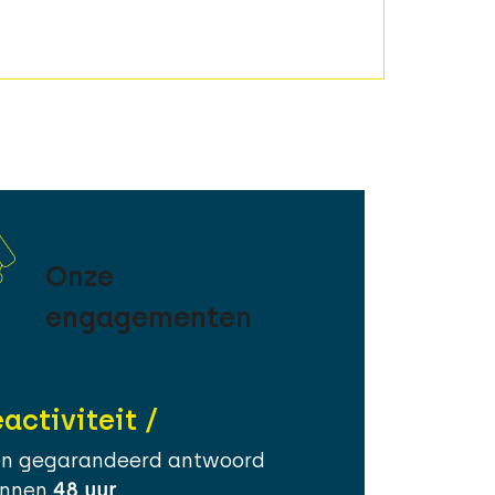
Onze
engagementen
eactiviteit /
en gegarandeerd antwoord
innen
48 uur
.