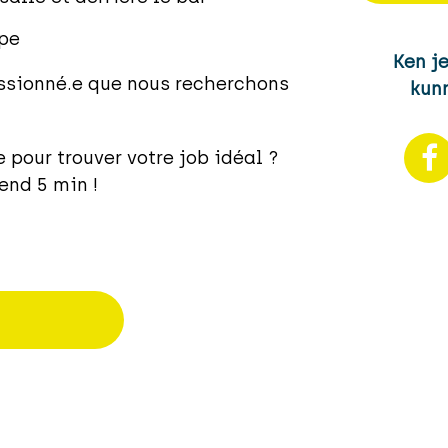
ipe
Ken j
passionné.e que nous recherchons
kunn
pour trouver votre job idéal ?
end 5 min !