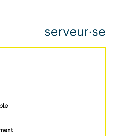
serveur·se
ble
ment