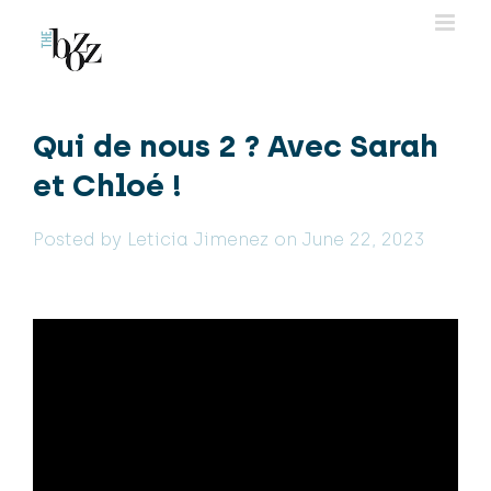
Skip
to
content
Qui de nous 2 ? Avec Sarah
et Chloé !
Posted by Leticia Jimenez on June 22, 2023