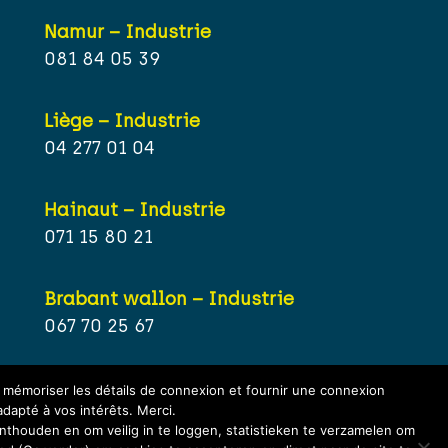
Namur – Industrie
081 84 05 39
Liège – Industrie
04 277 01 04
Hainaut – Industrie
071 15 80 21
Brabant wallon – Industrie
067 70 25 67
r mémoriser les détails de connexion et fournir une connexion
adapté à vos intérêts. Merci.
thouden en om veilig in te loggen, statistieken te verzamelen om