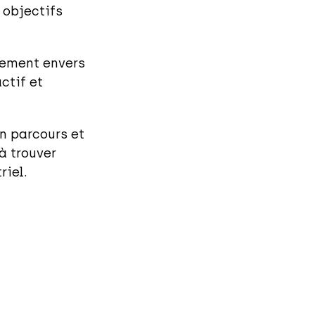
 objectifs
gement envers
ctif et
on parcours et
 trouver
riel.