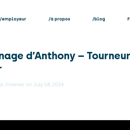
/employeur
/à propos
/blog
F
nage d’Anthony – Tourneu
r
ia Jimenez on July 08, 2024