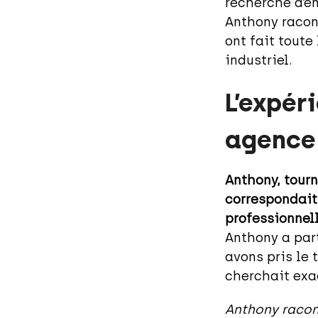
recherche d’e
Anthony raco
ont fait toute
industriel.
L’expér
agence
Anthony, tourn
correspondait
professionnell
Anthony a part
avons pris le
cherchait ex
Anthony racon