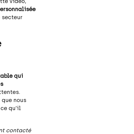
tte vidéo,
ersonnalisée
e secteur
e
table qui
es
ttentes.
t que nous
ce qu’il
ont contacté