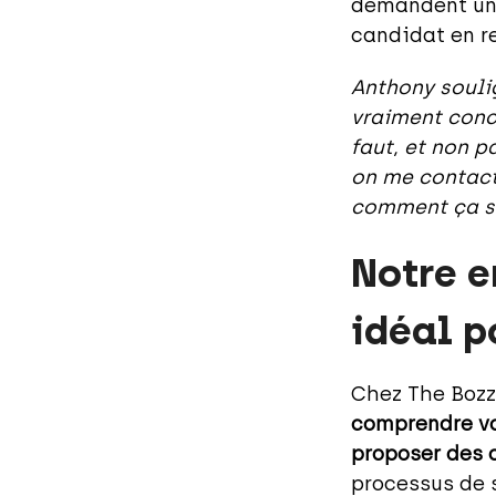
demandent une
candidat en r
Anthony soulig
vraiment concen
faut, et non p
on me contact
comment ça se
Notre e
idéal p
Chez The Bozz
comprendre vo
proposer des 
processus de 