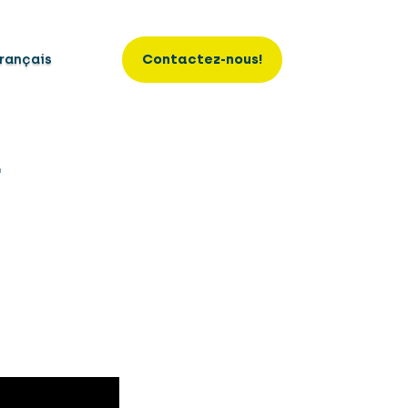
rançais
Contactez-nous!
r