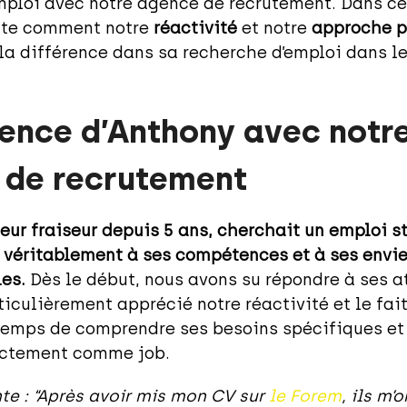
mploi avec notre agence de recrutement. Dans ce
nte comment notre
réactivité
et notre
approche p
 la différence dans sa recherche d’emploi dans l
ience d’Anthony avec notr
 de recrutement
eur fraiseur depuis 5 ans, cherchait un emploi s
 véritablement à ses compétences et à ses envi
es.
Dès le début, nous avons su répondre à ses a
iculièrement apprécié notre réactivité et le fai
 temps de comprendre ses besoins spécifiques et 
actement comme job.
te : “Après avoir mis mon CV sur
le Forem
, ils m’