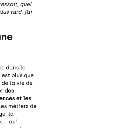
ressait, quel
us tard, j’ai
une
ce dans le
 est plus que
 de la vie de
er des
ences et les
les métiers de
ge, la
, … qui