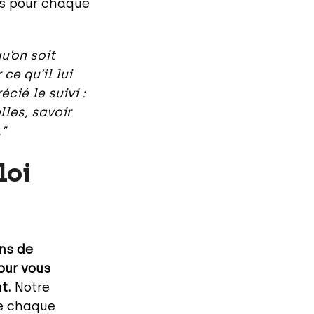
es pour chaque
qu’on soit
ce qu’il lui
cié le suivi :
les, savoir
”
loi
ns de
our vous
t.
Notre
ue chaque